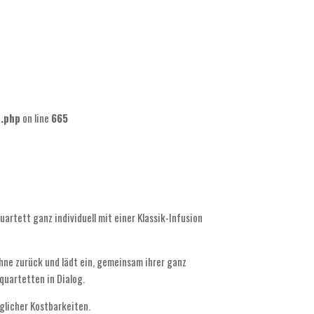
n.php
on line
665
rtett ganz individuell mit einer Klassik-Infusion
ne zurück und lädt ein, gemeinsam ihrer ganz
quartetten in Dialog.
nglicher Kostbarkeiten.