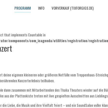
PROGRAMM
INFO
VORVERKAUF (TIXFORGIGS.DE)
ject that implements Countable in
ator/components/com_icagenda/utilities/registration/registratio
nzert
rt deine eigenen kleineren oder größeren Notfälle vom Treppenhaus-Streichqua
berührenden Konzerterlebnis teilhaben.
ble dann zusammen mit Mitarbeitenden des Thalia Theaters wieder auf die Büh
ke aus der Plattenkiste treten mit live gespielten Ausschnitten aus Lieblings
 die Liebe, die Musik und ihre Vielfalt feiert – und ein SoundSalon voller kla