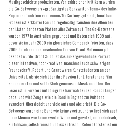
Musikgeschichte produzierten. Von zahlreichen Kritikern wurden
die Go-Betweens als »großartigstes Songwriter-Team« des Indie-
Pop in der Tradition von Lennon/McCartney gefeiert, Jonathan
Franzen ist erklärter Fan und regelmäßig tauchen ihre Alben bei
den Listen der besten Platten aller Zeiten auf. The Go-Betweens
wurden 1977 in Australien gegründet und lösten sich 1989 auf,
bevor sie im Jahr 2000 ein glorreiches Comeback feierten, dass
2006 durch den überraschenden Tod von Grant McLennan jäh
beendet wurde. Grant & Ich ist das außergewöhnliche Porträt
dieser intensiven, hochkreativen, manchmal auch schwierigen
Freundschaft. Robert und Grant waren Kunststudenten an der
Universität, als sie sich über ihre Passion für Literatur und Film
kennenlernten und schließlich gemeinsam Musik machten. Der
Leser ist in Forsters Autobiografie hautnah bei den Bandanfängen
dabei und wird Zeuge, wie die Band in England zur Kultband
avanciert, übersiedelt und viele Aufs und Abs erlebt. Die Go-
Betweens waren eine Band wie keine zweite, und so liest sich auch
diese Memoir wie keine zweite. Weise und gewitzt, melancholisch,
einfühlsam, selbstironisch und exzentrisch - Robert Forster ist ein